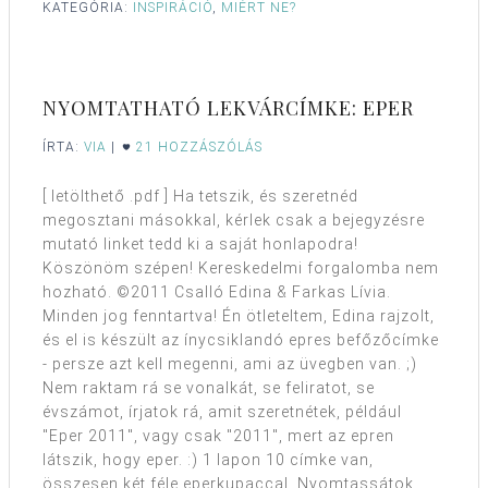
KATEGÓRIA:
INSPIRÁCIÓ
,
MIÉRT NE?
NYOMTATHATÓ LEKVÁRCÍMKE: EPER
ÍRTA:
VIA
|
21 HOZZÁSZÓLÁS
[ letölthető .pdf ] Ha tetszik, és szeretnéd
megosztani másokkal, kérlek csak a bejegyzésre
mutató linket tedd ki a saját honlapodra!
Köszönöm szépen! Kereskedelmi forgalomba nem
hozható. ©2011 Csalló Edina & Farkas Lívia.
Minden jog fenntartva! Én ötleteltem, Edina rajzolt,
és el is készült az ínycsiklandó epres befőzőcímke
- persze azt kell megenni, ami az üvegben van. ;)
Nem raktam rá se vonalkát, se feliratot, se
évszámot, írjatok rá, amit szeretnétek, például
"Eper 2011", vagy csak "2011", mert az epren
látszik, hogy eper. :) 1 lapon 10 címke van,
összesen két féle eperkupaccal. Nyomtassátok