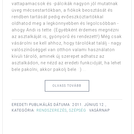
vattapamacsok és -pálcikák nagyon jól mutatnak
üveg mécsestartókban, a fiókok beosztását és
rendben tartását pedig evőeszköztartókkal
oldhatod meg a legkönnyebben és legolcsóbban -
ahogy Andi is tette. (Egyébként érdemes megnézni
az asztalkáját is, gyönyörű és rendezett!) Még csak
vásárolni se kell ahhoz, hogy tárolókat találj - nagy
valószínűséggel van otthon valami használaton
kívüli tároló, aminek új szerepet adhatsz az
asztalkádon, ne nézd az eredeti funkcióját, ha lehet
bele pakolni, akkor pakolj bele. :) ...
OLVASS TOVÁBB
EREDETI PUBLIKÁLÁS DÁTUMA:
2011. JÚNIUS 12.,
KATEGÓRIA:
RENDSZEREZÉS
,
SZÉPSÉG
VASÁRNAP