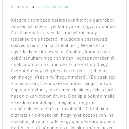
ÍRTA:
VIA
|
16 HOZZÁSZÓLÁS
Készíts csomózott barátságkarkötőt a gardróbot
összes színében. Ilyenkor nyáron nagyon vidámak
és stílusosak is. Nem kell megvárni, hogy
leszakadjon a kezedről, nyugodtan cserélgesd
kedved szerint - a barátokat ne. ;) Nekem ez az
egyik kedvenc könyvem a témában, kamaszként
ebből tanultam meg csomózni, egész nyarakon át
csak csomóztunk, minden felületen lógott egy
biztosítótű egy félig kész karkötővel. :)) Itt van
online egy leírás a nyílhegymintásról. (És csak egy
vicces sztori, tizensokéve a horvát tengerparton
épp csomóztunk, mikor megjelenik egy fekete srác
hasonló karkötőket árulva. Odalép a pokróc mellé,
elkezdi a mondókáját, meglátja, hogy mit
csinálunk, és szó nélkül továbbáll. :D Rontjuk a
bizniszt.) Ne érdekeljen, hogy nyár közepe van, ha
eszedbe jut valami ötlet vagy ajándék karácsonyra,
írd fel, mert öt hónap múlva ilyenkor már nehezen