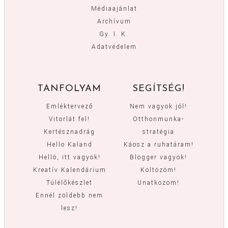
Médiaajánlat
Archívum
Gy. I. K.
Adatvédelem
TANFOLYAM
SEGÍTSÉG!
Emléktervező
Nem vagyok jól!
Vitorlát fel!
Otthonmunka-
Kertésznadrág
stratégia
Hello Kaland
Káosz a ruhatáram!
Helló, itt vagyok!
Blogger vagyok!
Kreatív Kalendárium
Költözöm!
Túlélőkészlet
Unatkozom!
Ennél zöldebb nem
lesz!