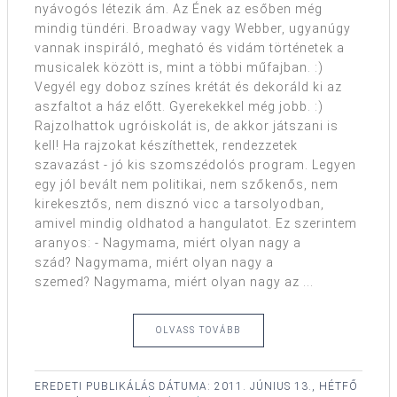
nyávogós létezik ám. Az Ének az esőben még
mindig tündéri. Broadway vagy Webber, ugyanúgy
vannak inspiráló, megható és vidám történetek a
musicalek között is, mint a többi műfajban. :)
Vegyél egy doboz színes krétát és dekoráld ki az
aszfaltot a ház előtt. Gyerekekkel még jobb. :)
Rajzolhattok ugróiskolát is, de akkor játszani is
kell! Ha rajzokat készíthettek, rendezzetek
szavazást - jó kis szomszédolós program. Legyen
egy jól bevált nem politikai, nem szőkenős, nem
kirekesztős, nem disznó vicc a tarsolyodban,
amivel mindig oldhatod a hangulatot. Ez szerintem
aranyos: - Nagymama, miért olyan nagy a
szád? Nagymama, miért olyan nagy a
szemed? Nagymama, miért olyan nagy az ...
OLVASS TOVÁBB
EREDETI PUBLIKÁLÁS DÁTUMA:
2011. JÚNIUS 13., HÉTFŐ