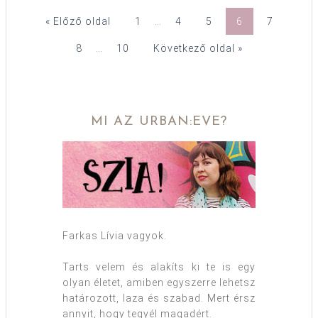
« Előző oldal
1
…
4
5
6
7
8
…
10
Következő oldal »
MI AZ URBAN:EVE?
Farkas Lívia vagyok.
Tarts velem és alakíts ki te is egy
olyan életet, amiben egyszerre lehetsz
határozott, laza és szabad. Mert érsz
annyit, hogy tegyél magadért.