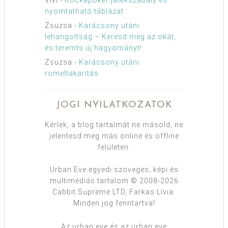
nyomtatható táblázat
Zsuzsa
-
Karácsony utáni
lehangoltság – Keresd meg az okát,
és teremts új hagyományt!
Zsuzsa
-
Karácsony utáni
romeltakarítás
JOGI NYILATKOZATOK
Kérlek, a blog tartalmát ne másold, ne
jelentesd meg más online és offline
felületen.
Urban:Eve egyedi szöveges, képi és
multimédiás tartalom © 2008-2026
Cabbit Supreme LTD, Farkas Lívia.
Minden jog fenntartva!
Az urban:eve és az urban:eve