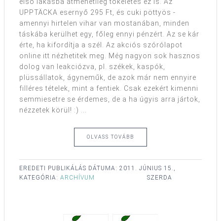
első lakásba átmenetileg tökéletes ez is. Az
UPPTÄCKA esernyő 295 Ft, és cuki pöttyös -
amennyi hirtelen vihar van mostanában, minden
táskába kerülhet egy, főleg ennyi pénzért. Az se kár
érte, ha kifordítja a szél. Az akciós szórólapot
online itt nézhetitek meg. Még nagyon sok hasznos
dolog van leakciózva, pl. székek, kaspók,
plüssállatok, ágyneműk, de azok már nem ennyire
filléres tételek, mint a fentiek. Csak ezekért kimenni
semmiesetre se érdemes, de a ha úgyis arra jártok,
nézzetek körül! :) ...
OLVASS TOVÁBB
EREDETI PUBLIKÁLÁS DÁTUMA:
2011. JÚNIUS 15.,
KATEGÓRIA:
ARCHÍVUM
SZERDA