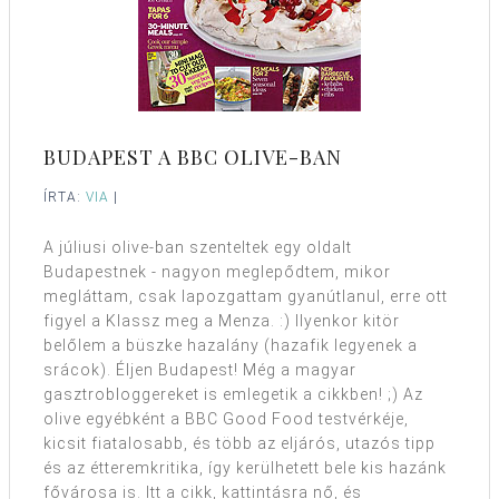
BUDAPEST A BBC OLIVE-BAN
ÍRTA:
VIA
|
A júliusi olive-ban szenteltek egy oldalt
Budapestnek - nagyon meglepődtem, mikor
megláttam, csak lapozgattam gyanútlanul, erre ott
figyel a Klassz meg a Menza. :) Ilyenkor kitör
belőlem a büszke hazalány (hazafik legyenek a
srácok). Éljen Budapest! Még a magyar
gasztrobloggereket is emlegetik a cikkben! ;) Az
olive egyébként a BBC Good Food testvérkéje,
kicsit fiatalosabb, és több az eljárós, utazós tipp
és az étteremkritika, így kerülhetett bele kis hazánk
fővárosa is. Itt a cikk, kattintásra nő, és