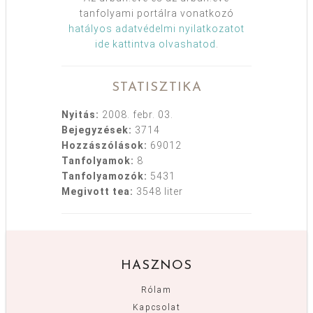
tanfolyami portálra vonatkozó
hatályos adatvédelmi nyilatkozatot
ide kattintva olvashatod
.
STATISZTIKA
Nyitás:
2008. febr. 03.
Bejegyzések:
3714
Hozzászólások:
69012
Tanfolyamok:
8
Tanfolyamozók:
5431
Megivott tea:
3548 liter
HASZNOS
Rólam
Kapcsolat