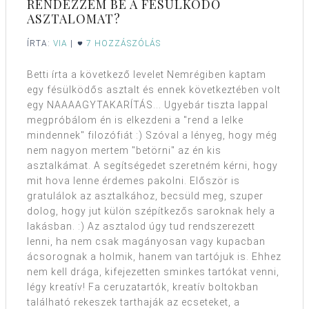
RENDEZZEM BE A FÉSÜLKÖDŐ
ASZTALOMAT?
ÍRTA:
VIA
|
7 HOZZÁSZÓLÁS
Betti írta a következő levelet Nemrégiben kaptam
egy fésülködős asztalt és ennek következtében volt
egy NAAAAGYTAKARÍTÁS... Ugyebár tiszta lappal
megpróbálom én is elkezdeni a "rend a lelke
mindennek" filozófiát :) Szóval a lényeg, hogy még
nem nagyon mertem "betörni" az én kis
asztalkámat. A segítségedet szeretném kérni, hogy
mit hova lenne érdemes pakolni. Először is
gratulálok az asztalkához, becsüld meg, szuper
dolog, hogy jut külön szépítkezős saroknak hely a
lakásban. :) Az asztalod úgy tud rendszerezett
lenni, ha nem csak magányosan vagy kupacban
ácsorognak a holmik, hanem van tartójuk is. Ehhez
nem kell drága, kifejezetten sminkes tartókat venni,
légy kreatív! Fa ceruzatartók, kreatív boltokban
található rekeszek tarthaják az ecseteket, a