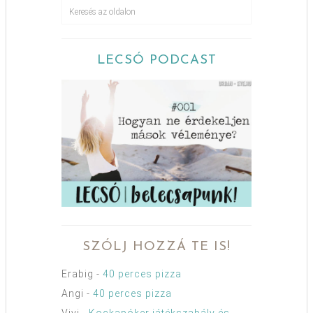
LECSÓ PODCAST
SZÓLJ HOZZÁ TE IS!
Erabig
-
40 perces pizza
Angi
-
40 perces pizza
Vivi
-
Kockapóker játékszabály és