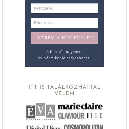
A hírlevél ingyenes,
és bármikor leiratkozhatsz.
ITT IS TALÁLKOZHATTÁL
VELEM