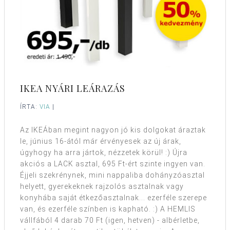
IKEA NYÁRI LEÁRAZÁS
ÍRTA:
VIA
|
Az IKEÁban megint nagyon jó kis dolgokat áraztak
le, június 16-ától már érvényesek az új árak,
úgyhogy ha arra jártok, nézzetek körül! :) Újra
akciós a LACK asztal, 695 Ft-ért szinte ingyen van.
Éjjeli szekrénynek, mini nappaliba dohányzóasztal
helyett, gyerekeknek rajzolós asztalnak vagy
konyhába saját étkezőasztalnak... ezerféle szerepe
van, és ezerféle színben is kapható. :) A HEMLIS
vállfából 4 darab 70 Ft (igen, hetven) - albérletbe,