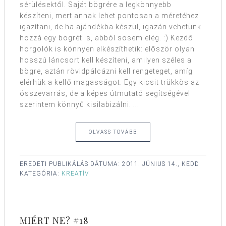
sérülésektől. Saját bögrére a legkönnyebb
készíteni, mert annak lehet pontosan a méretéhez
igazítani, de ha ajándékba készül, igazán vehetünk
hozzá egy bögrét is, abból sosem elég. :) Kezdő
horgolók is könnyen elkészíthetik: először olyan
hosszú láncsort kell készíteni, amilyen széles a
bögre, aztán rövidpálcázni kell rengeteget, amíg
elérhük a kellő magasságot. Egy kicsit trükkös az
összevarrás, de a képes útmutató segítségével
szerintem könnyű kisilabizálni. ...
OLVASS TOVÁBB
EREDETI PUBLIKÁLÁS DÁTUMA:
2011. JÚNIUS 14., KEDD
KATEGÓRIA:
KREATÍV
MIÉRT NE? #18