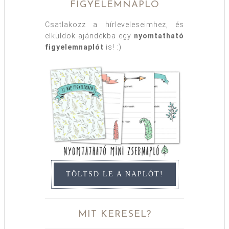
FIGYELEMNAPLÓ
Csatlakozz a hírleveleseimhez, és
elküldök ajándékba egy
nyomtatható
figyelemnaplót
is! :)
TÖLTSD LE A NAPLÓT!
MIT KERESEL?