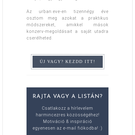
Az urban:eve-en tizennégy éve
osztom meg azokat a praktikus
módszereket, amikkel mások
konzerv-megoldásait a saját utadra
cserélheted.
RAJTA VAGY A LISTÁN?
Csatlakozz a hírlevelem
harmincezres közösségéhez!
Motiváció & inspiráció
egyenesen az e-mail fiókodba! :)