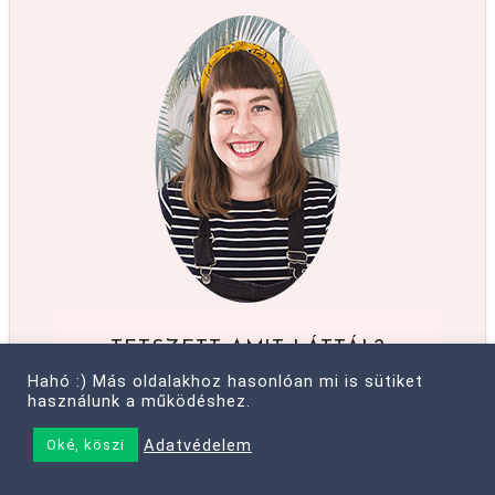
TETSZETT AMIT LÁTTÁL?
Hahó :) Más oldalakhoz hasonlóan mi is sütiket
Még több hasznos anyag boldogságról,
használunk a működéshez.
célokról, egy olyan életről, amit szeretsz
élni - e-mailen is.
Adatvédelem
Oké, köszi