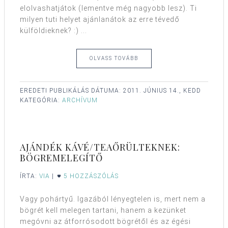
elolvashatjátok (lementve még nagyobb lesz). Ti
milyen tuti helyet ajánlanátok az erre tévedő
külföldieknek? :) ...
OLVASS TOVÁBB
EREDETI PUBLIKÁLÁS DÁTUMA:
2011. JÚNIUS 14., KEDD
KATEGÓRIA:
ARCHÍVUM
AJÁNDÉK KÁVÉ/TEAŐRÜLTEKNEK:
BÖGREMELEGÍTŐ
ÍRTA:
VIA
|
5 HOZZÁSZÓLÁS
Vagy pohártyű. Igazából lényegtelen is, mert nem a
bögrét kell melegen tartani, hanem a kezünket
megóvni az átforrósodott bögrétől és az égési