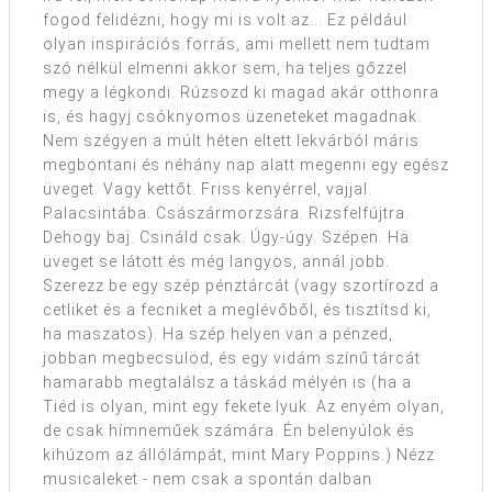
fogod felidézni, hogy mi is volt az... Ez például
olyan inspirációs forrás, ami mellett nem tudtam
szó nélkül elmenni akkor sem, ha teljes gőzzel
megy a légkondi. Rúzsozd ki magad akár otthonra
is, és hagyj csóknyomos üzeneteket magadnak.
Nem szégyen a múlt héten eltett lekvárból máris
megbontani és néhány nap alatt megenni egy egész
üveget. Vagy kettőt. Friss kenyérrel, vajjal.
Palacsintába. Császármorzsára. Rizsfelfújtra.
Dehogy baj. Csináld csak. Úgy-úgy. Szépen. Ha
üveget se látott és még langyos, annál jobb.
Szerezz be egy szép pénztárcát (vagy szortírozd a
cetliket és a fecniket a meglévőből, és tisztítsd ki,
ha maszatos). Ha szép helyen van a pénzed,
jobban megbecsülöd, és egy vidám színű tárcát
hamarabb megtalálsz a táskád mélyén is (ha a
Tiéd is olyan, mint egy fekete lyuk. Az enyém olyan,
de csak hímneműek számára. Én belenyúlok és
kihúzom az állólámpát, mint Mary Poppins.) Nézz
musicaleket - nem csak a spontán dalban