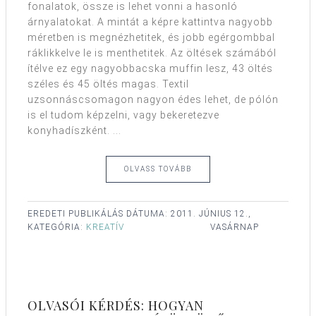
fonalatok, össze is lehet vonni a hasonló
árnyalatokat. A mintát a képre kattintva nagyobb
méretben is megnézhetitek, és jobb egérgombbal
ráklikkelve le is menthetitek. Az öltések számából
ítélve ez egy nagyobbacska muffin lesz, 43 öltés
széles és 45 öltés magas. Textil
uzsonnáscsomagon nagyon édes lehet, de pólón
is el tudom képzelni, vagy bekeretezve
konyhadíszként. ...
OLVASS TOVÁBB
EREDETI PUBLIKÁLÁS DÁTUMA:
2011. JÚNIUS 12.,
KATEGÓRIA:
KREATÍV
VASÁRNAP
OLVASÓI KÉRDÉS: HOGYAN