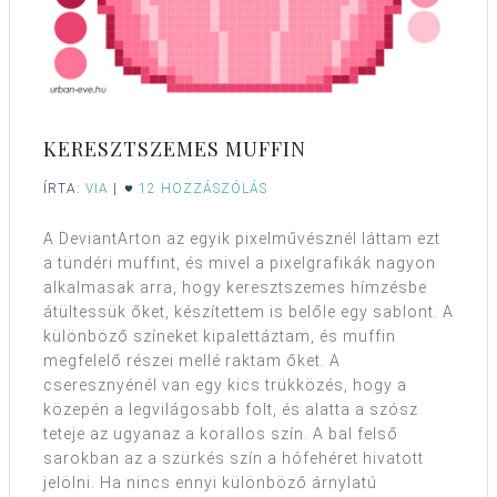
KERESZTSZEMES MUFFIN
ÍRTA:
VIA
|
12 HOZZÁSZÓLÁS
A DeviantArton az egyik pixelművésznél láttam ezt
a tündéri muffint, és mivel a pixelgrafikák nagyon
alkalmasak arra, hogy keresztszemes hímzésbe
átültessük őket, készítettem is belőle egy sablont. A
különböző színeket kipalettáztam, és muffin
megfelelő részei mellé raktam őket. A
cseresznyénél van egy kics trükközés, hogy a
közepén a legvilágosabb folt, és alatta a szósz
teteje az ugyanaz a korallos szín. A bal felső
sarokban az a szürkés szín a hófehéret hivatott
jelölni. Ha nincs ennyi különböző árnylatú