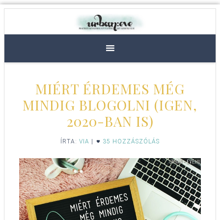
MIÉRT ÉRDEMES MÉG
MINDIG BLOGOLNI (IGEN,
2020-BAN IS)
ÍRTA:
VIA
|
35 HOZZÁSZÓLÁS