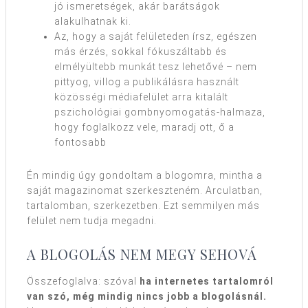
jó ismeretségek, akár barátságok
alakulhatnak ki.
Az, hogy a saját felületeden írsz, egészen
más érzés, sokkal fókuszáltabb és
elmélyültebb munkát tesz lehetővé – nem
pittyog, villog a publikálásra használt
közösségi médiafelület arra kitalált
pszichológiai gombnyomogatás-halmaza,
hogy foglalkozz vele, maradj ott, ő a
fontosabb
Én mindig úgy gondoltam a blogomra, mintha a
saját magazinomat szerkeszteném. Arculatban,
tartalomban, szerkezetben. Ezt semmilyen más
felület nem tudja megadni.
A BLOGOLÁS NEM MEGY SEHOVÁ
Összefoglalva: szóval
ha internetes tartalomról
van szó, még mindig nincs jobb a blogolásnál.