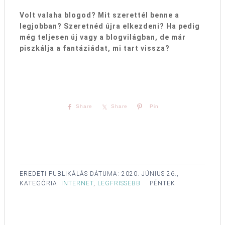
Volt valaha blogod? Mit szerettél benne a
legjobban? Szeretnéd újra elkezdeni? Ha pedig
még teljesen új vagy a blogvilágban, de már
piszkálja a fantáziádat, mi tart vissza?
Share
Share
Pin
EREDETI PUBLIKÁLÁS DÁTUMA:
2020. JÚNIUS 26.,
KATEGÓRIA:
INTERNET
,
LEGFRISSEBB
PÉNTEK