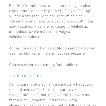
És ezt azért tudom biztosan, mert eddig minden
alkalommal, amikor bejött Az Új Fényes Csillogó-
Villogó Közösségi Médiafelület™, mindig és
folyamatosan újra és újra bebizonyosodott, hogy
ezek közül egyik sem lehet központi felülete az
írásaidnak, az életművednek, vagy a
vállalkozásodnak.
Annak, ha elsősorban saját blogon publikálsz, van
számos előnye, amiről nem szokás beszélni.
Összeszedtem a nekem legfontosabbakat:
1. A BLOG A TIÉD
Az Instagram oldalad nem a sajátod. A Facebook
oldalad nem a tiéd. Bármikor, bármelyik
szolgáltatás bezárhat, megszűnhet (hol van ma
már a Vine, Snapchat, Periscope?), vagy
elvándorolnak róla a neked fontos felhasználók, és