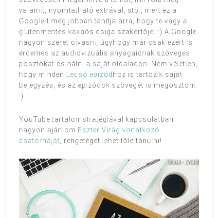
valamit, nyomtatható extrával, stb., mert ez a
Google-t még jobban tanítja arra, hogy te vagy a
gluténmentes kakaós csiga szakértője. :) A Google
nagyon szeret olvasni, úgyhogy már csak ezért is
érdemes az audiovizuális anyagaidnak szöveges
posztokat csinálni a saját oldaladon. Nem véletlen,
hogy minden
Lecsó epizód
hoz is tartozik saját
bejegyzés, és az epizódok szövegét is megosztom.
:)
YouTube tartalomstratégiával kapcsolatban
nagyon ajánlom
Eszter Virág vonatkozó
csatornáját
, rengeteget lehet tőle tanulni!