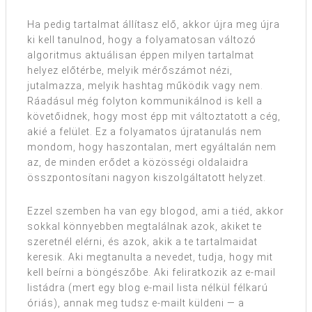
Ha pedig tartalmat állítasz elő, akkor újra meg újra
ki kell tanulnod, hogy a folyamatosan változó
algoritmus aktuálisan éppen milyen tartalmat
helyez előtérbe, melyik mérőszámot nézi,
jutalmazza, melyik hashtag működik vagy nem.
Ráadásul még folyton kommunikálnod is kell a
követőidnek, hogy most épp mit változtatott a cég,
akié a felület. Ez a folyamatos újratanulás nem
mondom, hogy haszontalan, mert egyáltalán nem
az, de minden erődet a közösségi oldalaidra
összpontosítani nagyon kiszolgáltatott helyzet.
Ezzel szemben ha van egy blogod, ami a tiéd, akkor
sokkal könnyebben megtalálnak azok, akiket te
szeretnél elérni, és azok, akik a te tartalmaidat
keresik. Aki megtanulta a nevedet, tudja, hogy mit
kell beírni a böngészőbe. Aki feliratkozik az e-mail
listádra (mert egy blog e-mail lista nélkül félkarú
óriás), annak meg tudsz e-mailt küldeni — a