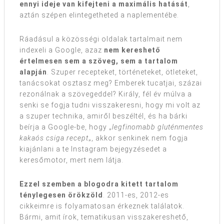
ennyi ideje van kifejteni a maximális hatását
,
aztán szépen elintegetheted a naplementébe.
Ráadásul a közösségi oldalak tartalmait nem
indexeli a Google, azaz
nem kereshető
értelmesen sem a szöveg, sem a tartalom
alapján
. Szuper recepteket, történeteket, ötleteket,
tanácsokat osztasz meg? Emberek tucatjai, százai
rezonálnak a szövegeddel? Király, fél év múlva a
senki se fogja tudni visszakeresni, hogy mi volt az
a szuper technika, amiről beszéltél, és ha bárki
beírja a Google-be, hogy „
legfinomabb gluténmentes
kakaós csiga recept
„, akkor senkinek nem fogja
kiajánlani a te Instagram bejegyzésedet a
keresőmotor, mert nem látja.
Ezzel szemben a blogodra kitett tartalom
ténylegesen örökzöld
. 2011-es, 2012-es
cikkeimre is folyamatosan érkeznek találatok.
Bármi, amit írok, tematikusan visszakereshető,