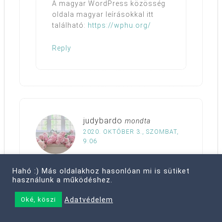
A magyar WordPress közösség
oldala magyar leírásokkal itt
található:
https://wphu.org/
Reply
judybardo
mondta
2020. OKTÓBER 3., SZOMBAT,
9:06
Hahó :) Más oldalakhoz hasonlóan mi is sütiket
Nem is tudom megmondani mióta
használunk a működéshez.
szeretnék blogolni, de aztán valahogy ez
mindig megragadt egy ilyen „álom”
Adatvédelem
Oké, köszi
szinten. Talán azért, mert akkor még túl
fiatal voltam hozzá és nem találtam rá az