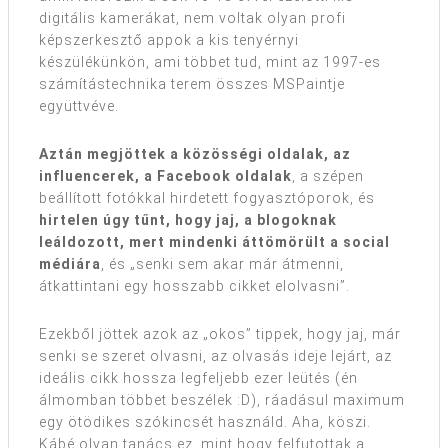
digitális kamerákat, nem voltak olyan profi
képszerkesztő appok a kis tenyérnyi
készülékünkön, ami többet tud, mint az 1997-es
számítástechnika terem összes MSPaintje
együttvéve.
Aztán megjöttek a közösségi oldalak, az
influencerek, a Facebook oldalak
, a szépen
beállított fotókkal hirdetett fogyasztóporok, és
hirtelen úgy tűnt, hogy jaj, a blogoknak
leáldozott, mert mindenki áttömörült a social
médiára
, és „senki sem akar már átmenni,
átkattintani egy hosszabb cikket elolvasni”.
Ezekből jöttek azok az „okos” tippek, hogy jaj, már
senki se szeret olvasni, az olvasás ideje lejárt, az
ideális cikk hossza legfeljebb ezer leütés (én
álmomban többet beszélek :D), ráadásul maximum
egy ötödikes szókincsét használd. Aha, köszi.
Kábé olyan tanács ez, mint hogy felfutottak a