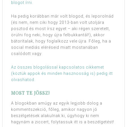
blogot írni
.
Ha pedig korábban már volt blogod, és leporolnád
(és nem, nem ciki hogy 2013-ban volt utoljára
posztod és most írsz egyet – aki régen szeretett,
örülni fog neki, hogy újra felbukkantál!), akkor
bátorítalak, hogy foglalkozz vele újra. Főleg, ha a
social mediás eléréseid miatt mostanában
csalódott vagy.
Az összes blogolással kapcsolatos cikkemet
(köztük appok és minden hasznosság is) pedig itt
olvashatod.
MOST TE JÖSSZ!
A blogokban amúgy az egyik legjobb dolog a
kommentszekció, főleg, amikor nagyon jó
beszélgetések alakulnak ki, úgyhogy ki nem
hagynám a ziccert, folytassuk itt is a beszélgetést!