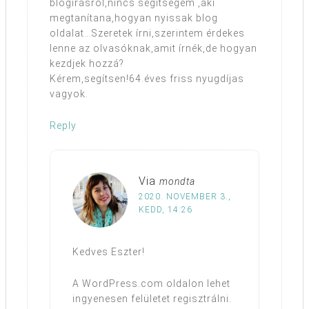
blogírásról,nincs segítségem ,aki
megtanítana,hogyan nyissak blog
oldalat…Szeretek írni,szerintem érdekes
lenne az olvasóknak,amit írnék,de hogyan
kezdjek hozzá?
Kérem,segítsen!64.éves friss nyugdíjas
vagyok.
Reply
Via
mondta
2020. NOVEMBER 3.,
KEDD, 14:26
Kedves Eszter!
A WordPress.com oldalon lehet
ingyenesen felületet regisztrálni.