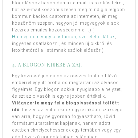
blogoláshoz hasonlóan az e-mailt is szokás leírni,
hát az e-mail köszöni szépen még mindig a legjobb
kommunikációs csatorna az interneten, én meg
köszönöm szépen, nagyon jól megvagyok a sok
tízezres emailes közösségemmel. :) (
Ha még nem vagy a listámon, szeretettel látlak
,
ingyenes csatlakozni, és minden új cikkről és
letölthetőről a listámnak szólok először!)
4. A BLOGON KISEBB A ZAJ.
Egy közösségi oldalon az összes többi ott lévő
emberrel együtt próbálod megtartani az olvasód
figyelmét. Egy blogon sokkal nyugisabb a helyzet,
és ezt az olvasók is egyre jobban értékelik.
Világszerte megy fel a blogolvasással töltött
idő
, hiszen az embereknek egyre inkább szüksége
van arra, hogy ne gyorsan fogyasztható, rövid
formátumú tartalmat kapjanak, hanem adott
esetben elmélyedhessenek egy témában vagy egy
adott szerző gondolataiban, világában.