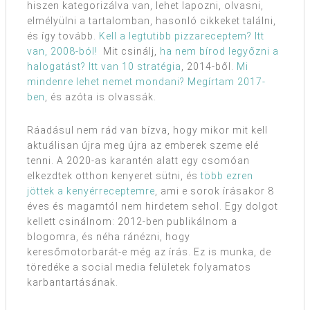
hiszen kategorizálva van, lehet lapozni, olvasni,
elmélyülni a tartalomban, hasonló cikkeket találni,
és így tovább.
Kell a legtutibb pizzareceptem? Itt
van, 2008-ból!
Mit csinálj,
ha nem bírod legyőzni a
halogatást? Itt van 10 stratégia
, 2014-ből.
Mi
mindenre lehet nemet mondani? Megírtam 2017-
ben
, és azóta is olvassák.
Ráadásul nem rád van bízva, hogy mikor mit kell
aktuálisan újra meg újra az emberek szeme elé
tenni. A 2020-as karantén alatt egy csomóan
elkezdtek otthon kenyeret sütni, és
több ezren
jöttek a kenyérreceptemre
, ami e sorok írásakor 8
éves és magamtól nem hirdetem sehol. Egy dolgot
kellett csinálnom: 2012-ben publikálnom a
blogomra, és néha ránézni, hogy
keresőmotorbarát-e még az írás. Ez is munka, de
töredéke a social media felületek folyamatos
karbantartásának.