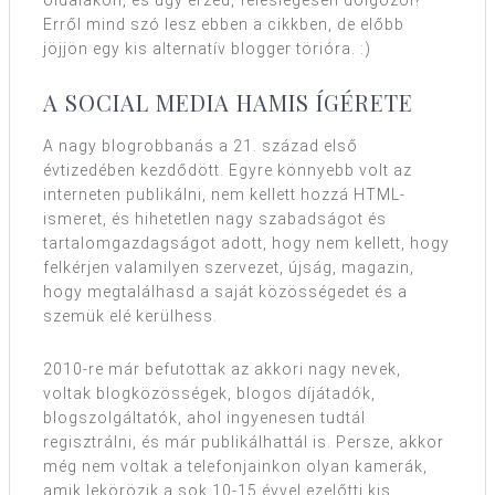
oldalakon, és úgy érzed, feleslegesen dolgozol?
Erről mind szó lesz ebben a cikkben, de előbb
jöjjön egy kis alternatív blogger törióra. :)
A SOCIAL MEDIA HAMIS ÍGÉRETE
A nagy blogrobbanás a 21. század első
évtizedében kezdődött. Egyre könnyebb volt az
interneten publikálni, nem kellett hozzá HTML-
ismeret, és hihetetlen nagy szabadságot és
tartalomgazdagságot adott, hogy nem kellett, hogy
felkérjen valamilyen szervezet, újság, magazin,
hogy megtalálhasd a saját közösségedet és a
szemük elé kerülhess.
2010-re már befutottak az akkori nagy nevek,
voltak blogközösségek, blogos díjátadók,
blogszolgáltatók, ahol ingyenesen tudtál
regisztrálni, és már publikálhattál is. Persze, akkor
még nem voltak a telefonjainkon olyan kamerák,
amik lekörözik a sok 10-15 évvel ezelőtti kis