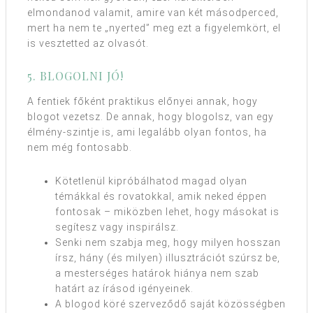
elmondanod valamit, amire van két másodperced,
mert ha nem te „nyerted” meg ezt a figyelemkört, el
is vesztetted az olvasót.
5. BLOGOLNI JÓ!
A fentiek főként praktikus előnyei annak, hogy
blogot vezetsz. De annak, hogy blogolsz, van egy
élmény-szintje is, ami legalább olyan fontos, ha
nem még fontosabb.
Kötetlenül kipróbálhatod magad olyan
témákkal és rovatokkal, amik neked éppen
fontosak – miközben lehet, hogy másokat is
segítesz vagy inspirálsz.
Senki nem szabja meg, hogy milyen hosszan
írsz, hány (és milyen) illusztrációt szúrsz be,
a mesterséges határok hiánya nem szab
határt az írásod igényeinek.
A blogod köré szerveződő saját közösségben