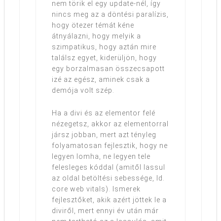
nem törik el egy update-nél, így
nincs meg az a döntési paralízis,
hogy ötezer témát kéne
átnyálazni, hogy melyik a
szimpatikus, hogy aztán mire
találsz egyet, kiderüljön, hogy
egy borzalmasan összecsapott
izé az egész, aminek csak a
demója volt szép.
Ha a divi és az elementor felé
nézegetsz, akkor az elementorral
jársz jobban, mert azt tényleg
folyamatosan fejlesztik, hogy ne
legyen lomha, ne legyen tele
felesleges kóddal (amitől lassul
az oldal betöltési sebessége, ld.
core web vitals). Ismerek
fejlesztőket, akik azért jöttek le a
diviről, mert ennyi év után már