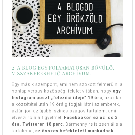
2. A BLOG EGY FOLYAMATOSAN BŐVÜLŐ,
VISSZAKERESHETŐ ARCHÍVUM.
Egy másik szempont, ami nem szokott felmerülni a
honlap versus közösségi felület vitában, hogy
egy
Instagram poszt „felezési ideje” 19 óra
, azaz kb.
a közzététel után 19 óráig fogják látni az emberek,
aztán jön az újabb, színes-szagos tartalom, ami
elveszi róla a figyelmet.
Facebookon ez az idő 3
óra, Twitteren 18 perc
. Bármennyire is zseniális a
tartalmad,
az összes befektetett munkádnak