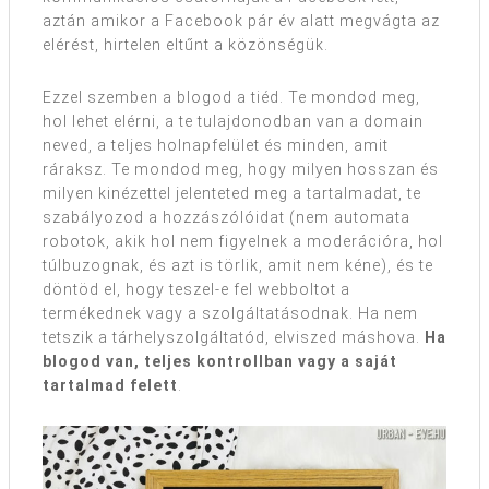
aztán amikor a Facebook pár év alatt megvágta az
elérést, hirtelen eltűnt a közönségük.
Ezzel szemben a blogod a tiéd. Te mondod meg,
hol lehet elérni, a te tulajdonodban van a domain
neved, a teljes holnapfelület és minden, amit
ráraksz. Te mondod meg, hogy milyen hosszan és
milyen kinézettel jelenteted meg a tartalmadat, te
szabályozod a hozzászólóidat (nem automata
robotok, akik hol nem figyelnek a moderációra, hol
túlbuzognak, és azt is törlik, amit nem kéne), és te
döntöd el, hogy teszel-e fel webboltot a
termékednek vagy a szolgáltatásodnak. Ha nem
tetszik a tárhelyszolgáltatód, elviszed máshova.
Ha
blogod van, teljes kontrollban vagy a saját
tartalmad felett
.