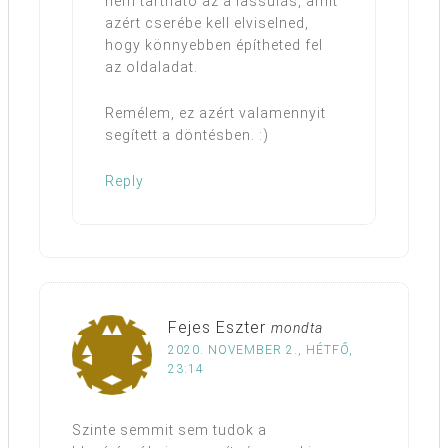
nem tartható az a lassulás, amit
azért cserébe kell elviselned,
hogy könnyebben építheted fel
az oldaladat.
Remélem, ez azért valamennyit
segített a döntésben. :)
Reply
Fejes Eszter
mondta
2020. NOVEMBER 2., HÉTFŐ,
23:14
Szinte semmit sem tudok a