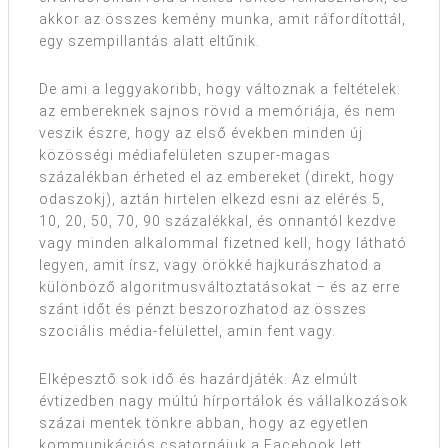
akkor az összes kemény munka, amit ráfordítottál,
egy szempillantás alatt eltűnik.
De ami a leggyakoribb, hogy változnak a feltételek:
az embereknek sajnos rövid a memóriája, és nem
veszik észre, hogy az első években minden új
közösségi médiafelületen szuper-magas
százalékban érheted el az embereket (direkt, hogy
odaszokj), aztán hirtelen elkezd esni az elérés 5,
10, 20, 50, 70, 90 százalékkal, és onnantól kezdve
vagy minden alkalommal fizetned kell, hogy látható
legyen, amit írsz, vagy örökké hajkurászhatod a
különböző algoritmusváltoztatásokat – és az erre
szánt időt és pénzt beszorozhatod az összes
szociális média-felülettel, amin fent vagy.
Elképesztő sok idő és hazárdjáték. Az elmúlt
évtizedben nagy múltú hírportálok és vállalkozások
százai mentek tönkre abban, hogy az egyetlen
kommunikációs csatornájuk a Facebook lett,