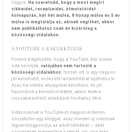
Vagyis:
Ha szeretnéd, hogy a most megírt
cikkeidet, receptjeidet, útmutatóidat
holnapután, két hét múlva, 8 hónap múlva és 5 év
múlva is megtalálja az, akinek segíthet, akkor
nem publikálhatsz csak és kizárólag a
közösségi oldalakon.
A YOUTUBE A KAKUKKTOJÁS
Fontos kiegészítés, hogy a YouTube, bár sokan
oda sorolják,
valójában nem tartozik a
közösségi oldalakhoz
, hiszen ott is egy nagyon
jól kereshető, örökzöld tartalomtárat építhetsz ki.
Azaz ha videós anyagokat készítesz, és jól
használod a keresőcímkéket, akkor évekre
visszakereshető adatbázist hozhatsz létre.
Videósoknak a YouTube-ot nagyon érdemes
összekötni egy bloggal, azaz minden új videónak
legyen blogposztja az adott témában – akár
szövegesen megemlítve a témát, írni róla még