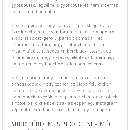
gyorsbüfék, legyél te is gyorsbüfé, és nem érdemes
semmi mást csinálni.
Közben persze ez így nem volt igaz. Mégis évről
évre követtem az elvándorlást a saját honlapokról
a social sokat igérő új paradicsomába – és
szomorúan láttam, hogy fantasztikus stílusú,
kreativitású tehetséges emberek úgy léteznek az
online térben, hogy a webes jelenlétük kimerül egy
Instagram vagy Facebook oldalban, és ennyi.
Nem is csoda, hogy hamarosan egyre többen
panaszkodtak, hogy ezeken az újabb felületeken
nem érik el a közönségüket, csökken a nézettség,
nem jönnek a vevők, pedig embertelen órákat ölnek
a fotóikba, cikkeikbe, csak az éppen egy Instagram
kép alatti leírásban szerepel, nem egy honlapon.
MIÉRT ÉRDEMES BLOGOLNI – MÉG