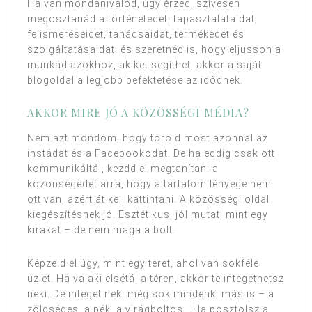
Ha van mondanivalód, úgy érzed, szívesen
megosztanád a történetedet, tapasztalataidat,
felismeréseidet, tanácsaidat, termékedet és
szolgáltatásaidat, és szeretnéd is, hogy eljusson a
munkád azokhoz, akiket segíthet, akkor a saját
blogoldal a legjobb befektetése az idődnek.
AKKOR MIRE JÓ A KÖZÖSSÉGI MÉDIA?
Nem azt mondom, hogy töröld most azonnal az
instádat és a Facebookodat. De ha eddig csak ott
kommunikáltál, kezdd el megtanítani a
közönségedet arra, hogy a tartalom lényege nem
ott van, azért át kell kattintani. A közösségi oldal
kiegészítésnek jó. Esztétikus, jól mutat, mint egy
kirakat – de nem maga a bolt.
Képzeld el úgy, mint egy teret, ahol van sokféle
üzlet. Ha valaki elsétál a téren, akkor te integethetsz
neki. De integet neki még sok mindenki más is – a
zöldséges, a pék, a virágboltos… Ha posztolsz a