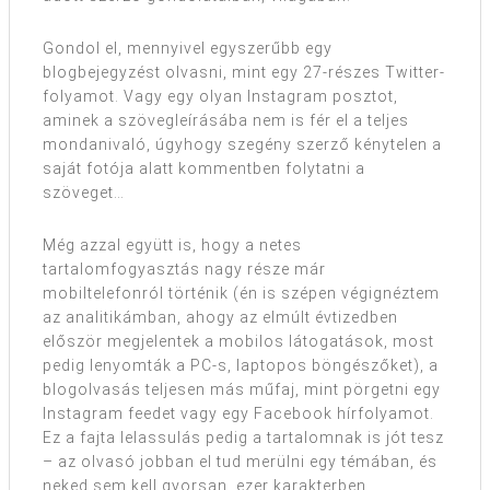
Gondol el, mennyivel egyszerűbb egy
blogbejegyzést olvasni, mint egy 27-részes Twitter-
folyamot. Vagy egy olyan Instagram posztot,
aminek a szövegleírásába nem is fér el a teljes
mondanivaló, úgyhogy szegény szerző kénytelen a
saját fotója alatt kommentben folytatni a
szöveget…
Még azzal együtt is, hogy a netes
tartalomfogyasztás nagy része már
mobiltelefonról történik (én is szépen végignéztem
az analitikámban, ahogy az elmúlt évtizedben
először megjelentek a mobilos látogatások, most
pedig lenyomták a PC-s, laptopos böngészőket), a
blogolvasás teljesen más műfaj, mint pörgetni egy
Instagram feedet vagy egy Facebook hírfolyamot.
Ez a fajta lelassulás pedig a tartalomnak is jót tesz
– az olvasó jobban el tud merülni egy témában, és
neked sem kell gyorsan, ezer karakterben