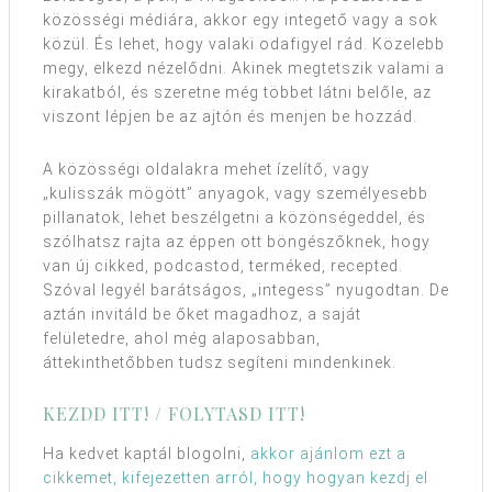
közösségi médiára, akkor egy integető vagy a sok
közül. És lehet, hogy valaki odafigyel rád. Közelebb
megy, elkezd nézelődni. Akinek megtetszik valami a
kirakatból, és szeretne még többet látni belőle, az
viszont lépjen be az ajtón és menjen be hozzád.
A közösségi oldalakra mehet ízelítő, vagy
„kulisszák mögött” anyagok, vagy személyesebb
pillanatok, lehet beszélgetni a közönségeddel, és
szólhatsz rajta az éppen ott böngészőknek, hogy
van új cikked, podcastod, terméked, recepted.
Szóval legyél barátságos, „integess” nyugodtan. De
aztán invitáld be őket magadhoz, a saját
felületedre, ahol még alaposabban,
áttekinthetőbben tudsz segíteni mindenkinek.
KEZDD ITT! / FOLYTASD ITT!
Ha kedvet kaptál blogolni,
akkor ajánlom ezt a
cikkemet, kifejezetten arról, hogy hogyan kezdj el