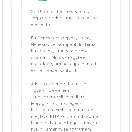
Szia! Bocsi, harmadik opciót
fogok mondani, mert se divi, se
elementor.
Én Genesisen vagyok, és egy
Genesisszel kompatibilis témát
használok, amit személyre
szabtam. Nincsen egyféle
megoldás, ami A Legjobb, mert
ez nem vécétisztító. :D
A két fő szempont, amit én
figyelembe vettem:
– ne nekem kelljen nulláról
leprogramozni az egész
keretrendszerét a blognak, de a
meglevő PHP és CSS tudásomat
kihasználva bele tudjak annyira
nyúlni, amennyire szeretném,