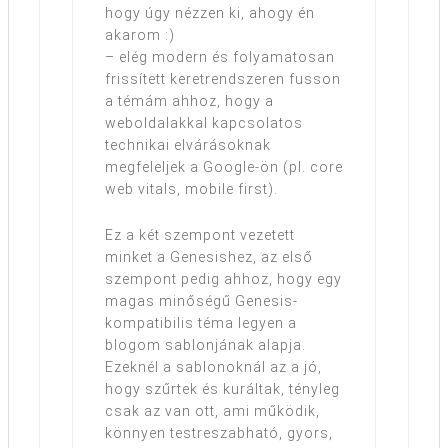
hogy úgy nézzen ki, ahogy én
akarom :)
– elég modern és folyamatosan
frissített keretrendszeren fusson
a témám ahhoz, hogy a
weboldalakkal kapcsolatos
technikai elvárásoknak
megfeleljek a Google-ön (pl. core
web vitals, mobile first).
Ez a két szempont vezetett
minket a Genesishez, az első
szempont pedig ahhoz, hogy egy
magas minőségű Genesis-
kompatibilis téma legyen a
blogom sablonjának alapja.
Ezeknél a sablonoknál az a jó,
hogy szűrtek és kuráltak, tényleg
csak az van ott, ami működik,
könnyen testreszabható, gyors,