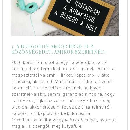
3. A BLOGODON AKKOR ÉRED EL A
KÖZÖNSÉGEDET, AMIKOR SZERETNÉD.
2010 körül ha indítottál egy Facebook oldalt a
honlapodnak, termékednek, akármidnek, és utána
megosztottál valamit – linket, képet, stb. -, látta
mindenki, aki lájkolt. Manapság, amikor a fizetés
nélküli elérés a töredéke a réginek, ha követni
szeretnél valakit, semmi garanciád nincs rá, hogy
ha követsz, lájkolsz valakit bármelyik közösségi
oldalon, akkor értesülni fogsz az új tartalmairól –
hacsak nem kapcsolsz be külön extra
értesítéseket, állítasz be
push notification
t, nyomod
meg a kis csengőt, meg kutyafüle.