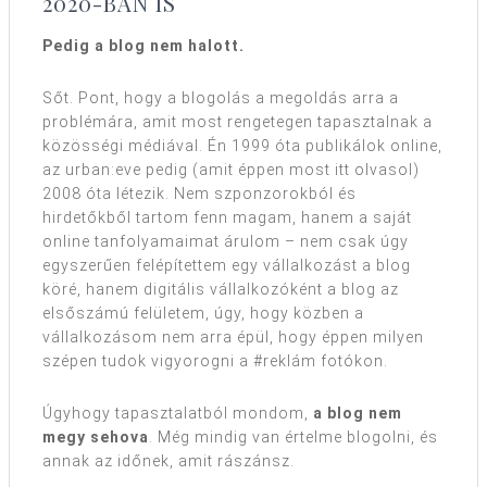
2020-BAN IS
Pedig a blog nem halott.
Sőt. Pont, hogy a blogolás a megoldás arra a
problémára, amit most rengetegen tapasztalnak a
közösségi médiával. Én 1999 óta publikálok online,
az urban:eve pedig (amit éppen most itt olvasol)
2008 óta létezik. Nem szponzorokból és
hirdetőkből tartom fenn magam, hanem a saját
online tanfolyamaimat árulom – nem csak úgy
egyszerűen felépítettem egy vállalkozást a blog
köré, hanem digitális vállalkozóként a blog az
elsőszámú felületem, úgy, hogy közben a
vállalkozásom nem arra épül, hogy éppen milyen
szépen tudok vigyorogni a #reklám fotókon.
Úgyhogy tapasztalatból mondom,
a blog nem
megy sehova
. Még mindig van értelme blogolni, és
annak az időnek, amit rászánsz.