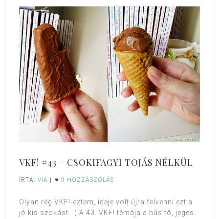
VKF! #43 – CSOKIFAGYI TOJÁS NÉLKÜL
ÍRTA:
VIA
|
9 HOZZÁSZÓLÁS
Olyan rég VKF!-eztem, ideje volt újra felvenni ezt a
jó kis szokást. :) A 43. VKF! témája a hűsítő, jeges