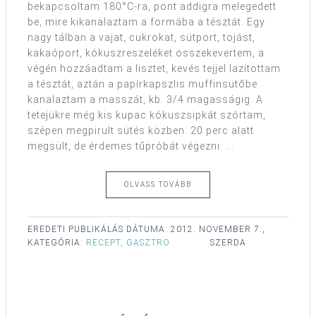
bekapcsoltam 180°C-ra, pont addigra melegedett
be, mire kikanalaztam a formába a tésztát. Egy
nagy tálban a vajat, cukrokat, sütport, tojást,
kakaóport, kókuszreszeléket összekevertem, a
végén hozzáadtam a lisztet, kevés tejjel lazítottam
a tésztát, aztán a papírkapszlis muffinsütőbe
kanalaztam a masszát, kb. 3/4 magasságig. A
tetejükre még kis kupac kókuszsipkát szórtam,
szépen megpirult sütés közben. 20 perc alatt
megsült, de érdemes tűpróbát végezni. ...
OLVASS TOVÁBB
EREDETI PUBLIKÁLÁS DÁTUMA:
2012. NOVEMBER 7.,
KATEGÓRIA:
RECEPT, GASZTRO
SZERDA