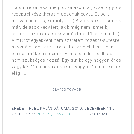
Ha sütire vágysz, méghozzá azonnal, ezzel a gyors
recepttel készíthetsz magadnak egyet. Öt perc
múlva eheted is, komolyan. :) Biztos sokan ismerik
már, de azok kedvéért, akik még nem ismerik,
leírom - bizonyára sokszor életmentő lesz majd. ;)
A mikrót egyébként nem szeretem főzésre-sütésre
használni, de ezzel a recepttel kivételt lehet tenni,
tényleg működik, semmilyen speciális beállítás
nem szükséges hozzá. Egy sütike egy nagyon éhes
vagy két "éppencsak-csokira-vágyom" emberkének
elég. ...
OLVASS TOVÁBB
EREDETI PUBLIKÁLÁS DÁTUMA:
2010. DECEMBER 11.,
KATEGÓRIA:
RECEPT, GASZTRO
SZOMBAT