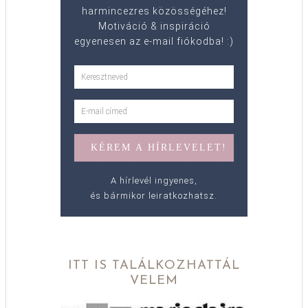
harmincezres közösségéhez!
Motiváció & inspiráció
egyenesen az e-mail fiókodba! :)
A hírlevél ingyenes,
és bármikor leiratkozhatsz.
ITT IS TALÁLKOZHATTÁL
VELEM