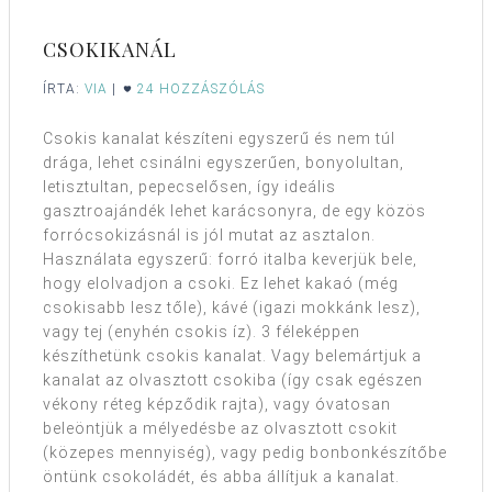
CSOKIKANÁL
ÍRTA:
VIA
|
24 HOZZÁSZÓLÁS
Csokis kanalat készíteni egyszerű és nem túl
drága, lehet csinálni egyszerűen, bonyolultan,
letisztultan, pepecselősen, így ideális
gasztroajándék lehet karácsonyra, de egy közös
forrócsokizásnál is jól mutat az asztalon.
Használata egyszerű: forró italba keverjük bele,
hogy elolvadjon a csoki. Ez lehet kakaó (még
csokisabb lesz tőle), kávé (igazi mokkánk lesz),
vagy tej (enyhén csokis íz). 3 féleképpen
készíthetünk csokis kanalat. Vagy belemártjuk a
kanalat az olvasztott csokiba (így csak egészen
vékony réteg képződik rajta), vagy óvatosan
beleöntjük a mélyedésbe az olvasztott csokit
(közepes mennyiség), vagy pedig bonbonkészítőbe
öntünk csokoládét, és abba állítjuk a kanalat.