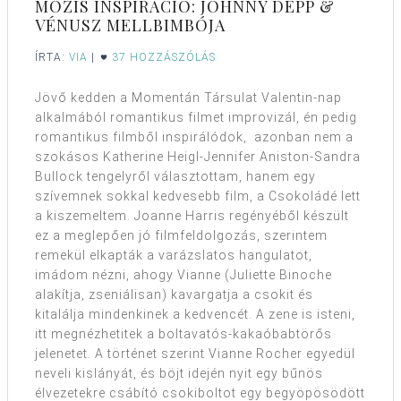
MOZIS INSPIRÁCIÓ: JOHNNY DEPP &
VÉNUSZ MELLBIMBÓJA
ÍRTA:
VIA
|
37 HOZZÁSZÓLÁS
Jövő kedden a Momentán Társulat Valentin-nap
alkalmából romantikus filmet improvizál, én pedig
romantikus filmből inspirálódok, azonban nem a
szokásos Katherine Heigl-Jennifer Aniston-Sandra
Bullock tengelyről választottam, hanem egy
szívemnek sokkal kedvesebb film, a Csokoládé lett
a kiszemeltem. Joanne Harris regényéből készült
ez a meglepően jó filmfeldolgozás, szerintem
remekül elkapták a varázslatos hangulatot,
imádom nézni, ahogy Vianne (Juliette Binoche
alakítja, zseniálisan) kavargatja a csokit és
kitalálja mindenkinek a kedvencét. A zene is isteni,
itt megnézhetitek a boltavatós-kakaóbabtörős
jelenetet. A történet szerint Vianne Rocher egyedül
neveli kislányát, és böjt idején nyit egy bűnös
élvezetekre csábító csokiboltot egy begyöpösödött