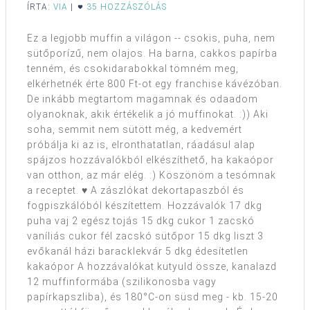
ÍRTA:
VIA
|
35 HOZZÁSZÓLÁS
Ez a legjobb muffin a világon -- csokis, puha, nem
sütőporízű, nem olajos. Ha barna, cakkos papírba
tenném, és csokidarabokkal tömném meg,
elkérhetnék érte 800 Ft-ot egy franchise kávézóban.
De inkább megtartom magamnak és odaadom
olyanoknak, akik értékelik a jó muffinokat. :)) Aki
soha, semmit nem sütött még, a kedvemért
próbálja ki az is, elronthatatlan, ráadásul alap
spájzos hozzávalókból elkészíthető, ha kakaópor
van otthon, az már elég. :) Köszönöm a tesómnak
a receptet. ♥ A zászlókat dekortapaszból és
fogpiszkálóból készítettem. Hozzávalók 17 dkg
puha vaj 2 egész tojás 15 dkg cukor 1 zacskó
vaníliás cukor fél zacskó sütőpor 15 dkg liszt 3
evőkanál házi baracklekvár 5 dkg édesítetlen
kakaópor A hozzávalókat kutyuld össze, kanalazd
12 muffinformába (szilikonosba vagy
papírkapszliba), és 180°C-on süsd meg - kb. 15-20