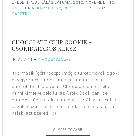
EREDETI PUBLIKÁLÁS DÁTUMA:
2010. NOVEMBER 10.,
KATEGÓRIA:
KARÁCSONY
,
RECEPT,
SZERDA
GASZTRO
CHOCOLATE CHIP COOKIE –
CSOKIDARABOS KEKSZ
ÍRTA:
VIA
|
7 HOZZÁSZÓLÁS
Itt a másik ígért recept (még a túrótortával lógok),
egy gyors és finom amerikai klasszikus, a
chocolate chip cookie. Chocolate chipet lehet
venni kimérve például az Azték Csokiban, de
darabolt táblacsoki is megteszi, sőt, ez a fenti is
azzal készült. Lehet fehércsokit is belerakni, ha
valaki azt szereti... :) ...
OLVASS TOVÁBB