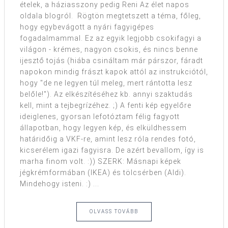
ételek, a háziasszony pedig Reni Az élet napos
oldala blogról. Rögtön megtetszett a téma, főleg,
hogy egybevágott a nyári fagyigépes
fogadalmammal. Ez az egyik legjobb csokifagyi a
világon - krémes, nagyon csokis, és nincs benne
ijesztő tojás (hiába csináltam már párszor, fáradt
napokon mindig frászt kapok attól az instrukciótól,
hogy "de ne legyen túl meleg, mert rántotta lesz
belőle!"). Az elkészítéséhez kb. annyi szaktudás
kell, mint a tejbegrízéhez. ;) A fenti kép egyelőre
ideiglenes, gyorsan lefotóztam félig fagyott
állapotban, hogy legyen kép, és elküldhessem
határidőig a VKF-re, amint lesz róla rendes fotó,
kicserélem igazi fagyisra. De azért bevallom, így is
marha finom volt. :)) SZERK: Másnapi képek
jégkrémformában (IKEA) és tölcsérben (Aldi).
Mindehogy isteni. :) ...
OLVASS TOVÁBB