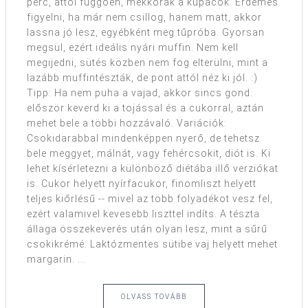
perc, attól függően, mekkorák a kupacok. Érdemes
figyelni, ha már nem csillog, hanem matt, akkor
lassna jó lesz, egyébként meg tűpróba. Gyorsan
megsül, ezért ideális nyári muffin. Nem kell
megijedni, sütés közben nem fog elterülni, mint a
lazább muffintészták, de pont attól néz ki jól. :)
Tipp: Ha nem puha a vajad, akkor sincs gond:
először keverd ki a tojással és a cukorral, aztán
mehet bele a többi hozzávaló. Variációk:
Csokidarabbal mindenképpen nyerő, de tehetsz
bele meggyet, málnát, vagy fehércsokit, diót is. Ki
lehet kísérletezni a különböző diétába illő verziókat
is. Cukor helyett nyírfacukor, finomliszt helyett
teljes kiőrlésű -- mivel az több folyadékot vesz fel,
ezért valamivel kevesebb liszttel indíts. A tészta
állaga összekeverés után olyan lesz, mint a sűrű
csokikrémé. Laktózmentes sütibe vaj helyett mehet
margarin. ...
OLVASS TOVÁBB