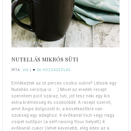
NUTELLÁS MIKRÓS SÜTI
ÍRTA:
VIA
|
36 HOZZÁSZÓLÁS
Emlékeztek az öt perces csokis sütire? Létezik egy
Nutellás verziója is... :) Mivel az eredeti recept
szerintem picit száraz, tuti, jót tesz neki egy kis
extra krémesség és csokoládé. A recept szerint,
amit Angie dolgozott ki, a következőkre van
szükség egy adaghoz: 4 evőkanál liszt +egy nagy
csipet sütőpor (a self-raising flour helyett) 4
evőkanál cukor (lehet kevesebb, elég édes az a