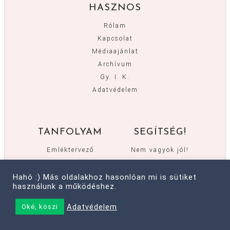
HASZNOS
Rólam
Kapcsolat
Médiaajánlat
Archívum
Gy. I. K.
Adatvédelem
TANFOLYAM
SEGÍTSÉG!
Emléktervező
Nem vagyok jól!
Vitorlát fel!
Otthonmunka-
Kertésznadrág
stratégia
Hahó :) Más oldalakhoz hasonlóan mi is sütiket
használunk a működéshez.
Hello Kaland
Káosz a ruhatáram!
Helló, itt vagyok!
Blogger vagyok!
Adatvédelem
Oké, köszi
Kreatív Kalendárium
Költözöm!
Túlélőkészlet
Unatkozom!