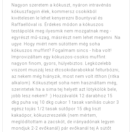
Nagyon szeretem a kókuszt, nyáron intravénás
kókuszfagyin élek, kommersz csokikból
kivételesen le lehet kenyerezni Bountyval és
Raffaellóval is. Érdekes módon a kókuszos
testápolók meg ilyesmik nem mozgatnak meg -
egyrészt mű-szag, másrészt nem lehet megenni. Na
ugye. Hogy miért nem sütöttem még soha
kókuszos muffint? Fogalmam sincs - hiba volt!
Improvizáltam egy kókuszos-csokis muffint:
nagyon finom, gyors, hülyebiztos. Legközelebb
viszont muszáj lesz étcsokidarabokkal felturbózni,
az nekem még hiányzik, most nem volt itthon (ritka
alkalom). Kókusztejet soha nem használtam még,
szerintetek ha a sima tej helyett azt lötykölök bele,
jobb lesz nekem? :) Hozzávalók 12 darabhoz 15
dkg puha vaj 10 dkg cukor 1 tasak vaníliás cukor 3
egész tojás 1/2 tasak sütőpor 15 dkg liszt
kakaópor, kókuszreszelék (nem mértem,
meglódítottam a zacskót, de irányadónak legyen
mondjuk 2-2 evőkanál) pár evőkanál tej A sütőt