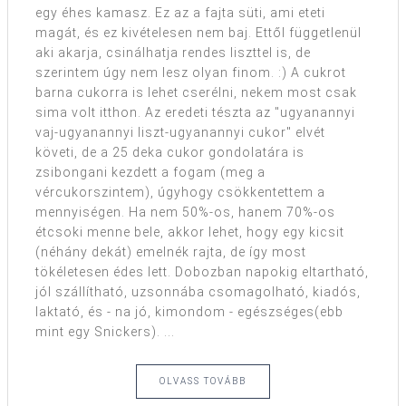
egy éhes kamasz. Ez az a fajta süti, ami eteti
magát, és ez kivételesen nem baj. Ettől függetlenül
aki akarja, csinálhatja rendes liszttel is, de
szerintem úgy nem lesz olyan finom. :) A cukrot
barna cukorra is lehet cserélni, nekem most csak
sima volt itthon. Az eredeti tészta az "ugyanannyi
vaj-ugyanannyi liszt-ugyanannyi cukor" elvét
követi, de a 25 deka cukor gondolatára is
zsibongani kezdett a fogam (meg a
vércukorszintem), úgyhogy csökkentettem a
mennyiségen. Ha nem 50%-os, hanem 70%-os
étcsoki menne bele, akkor lehet, hogy egy kicsit
(néhány dekát) emelnék rajta, de így most
tökéletesen édes lett. Dobozban napokig eltartható,
jól szállítható, uzsonnába csomagolható, kiadós,
laktató, és - na jó, kimondom - egészséges(ebb
mint egy Snickers). ...
OLVASS TOVÁBB