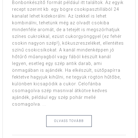
Bonbonkészítő formát például itt találtok. Az egyik
recept szerint kb. egy bögre csokipasztillából 24
kanalat lehet kidekorálni. Az ízekkel is lehet
kombinálni, tehetünk még az olvadt csokiba
mindenféle aromát, de a tetejét is megszórhatjuk
színes cukrokkal, ezüst cukorgyönggyel (ez fehér
csokin nagyon szép!), kókuszreszeléket, ellentétes
színű csokicsíkokat. A kanál mindenképpen jó
hőtűrő műanyagból vagy fából készült kanál
legyen, esetleg egy szép antik darab, ami
önmagában is ajándék. Ha elkészült, sütőpapírra
fektetve hagyjuk kihűlni, ne tegyük rögtön hűtőbe,
különben kicsapódik a cukor. Celofánba
csomagolva szép masnival átkötve kedves
ajándék, például egy szép pohár mellé
csomagolva. ...
OLVASS TOVÁBB