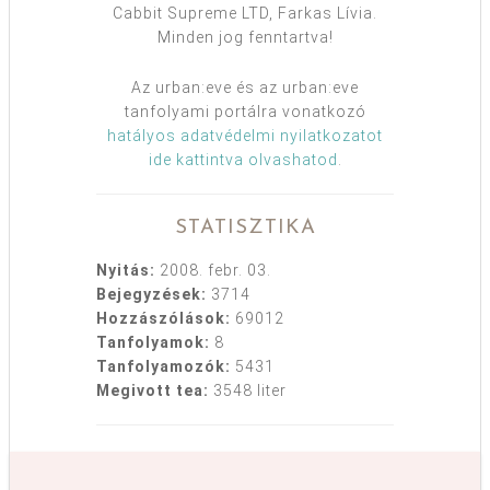
Cabbit Supreme LTD, Farkas Lívia.
Minden jog fenntartva!
Az urban:eve és az urban:eve
tanfolyami portálra vonatkozó
hatályos adatvédelmi nyilatkozatot
ide kattintva olvashatod
.
STATISZTIKA
Nyitás:
2008. febr. 03.
Bejegyzések:
3714
Hozzászólások:
69012
Tanfolyamok:
8
Tanfolyamozók:
5431
Megivott tea:
3548 liter