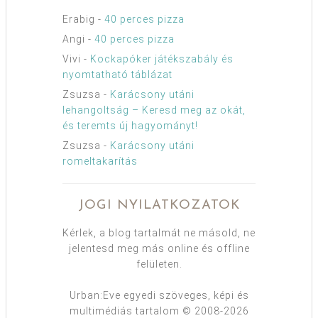
Erabig
-
40 perces pizza
Angi
-
40 perces pizza
Vivi
-
Kockapóker játékszabály és
nyomtatható táblázat
Zsuzsa
-
Karácsony utáni
lehangoltság – Keresd meg az okát,
és teremts új hagyományt!
Zsuzsa
-
Karácsony utáni
romeltakarítás
JOGI NYILATKOZATOK
Kérlek, a blog tartalmát ne másold, ne
jelentesd meg más online és offline
felületen.
Urban:Eve egyedi szöveges, képi és
multimédiás tartalom © 2008-2026