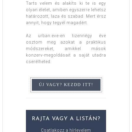
Tarts velem és alakíts ki te is egy
olyan életet, amiben egyszerre lehetsz
határozott, laza és szabad. Mert érsz
annyit, hogy tegyél magadért.
Az urban:eve-en tizennégy éve
osztom meg azokat a praktikus
módszereket, amikkel mások
konzerv-megoldásait a saját utadra
cserélheted.
RAJTA VAGY A LISTÁN?
Csatlakozz a hírlevelem