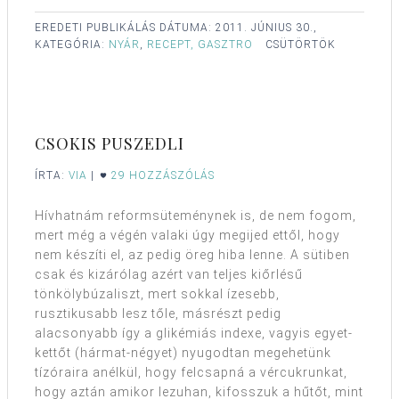
EREDETI PUBLIKÁLÁS DÁTUMA:
2011. JÚNIUS 30.,
KATEGÓRIA:
NYÁR
,
RECEPT, GASZTRO
CSÜTÖRTÖK
CSOKIS PUSZEDLI
ÍRTA:
VIA
|
29 HOZZÁSZÓLÁS
Hívhatnám reformsüteménynek is, de nem fogom,
mert még a végén valaki úgy megijed ettől, hogy
nem készíti el, az pedig öreg hiba lenne. A sütiben
csak és kizárólag azért van teljes kiőrlésű
tönkölybúzaliszt, mert sokkal ízesebb,
rusztikusabb lesz tőle, másrészt pedig
alacsonyabb így a glikémiás indexe, vagyis egyet-
kettőt (hármat-négyet) nyugodtan megehetünk
tízóraira anélkül, hogy felcsapná a vércukrunkat,
hogy aztán amikor lezuhan, kifosszuk a hűtőt, mint