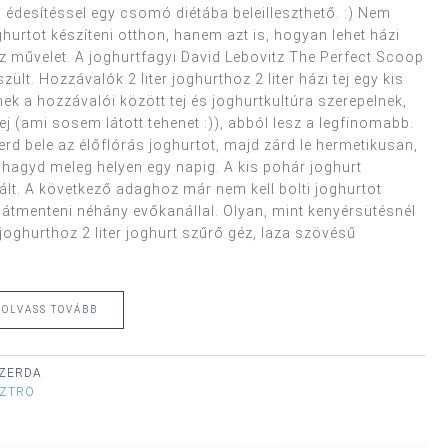
 édesítéssel egy csomó diétába beleilleszthető. :) Nem
ghurtot készíteni otthon, hanem azt is, hogyan lehet házi
sz művelet. A joghurtfagyi David Lebovitz The Perfect Scoop
ült. Hozzávalók 2 liter joghurthoz 2 liter házi tej egy kis
nek a hozzávalói között tej és joghurtkultúra szerepelnek,
j (ami sosem látott tehenet :)), abból lesz a legfinomabb.
verd bele az élőflórás joghurtot, majd zárd le hermetikusan,
 hagyd meleg helyen egy napig. A kis pohár joghurt
ált. A következő adaghoz már nem kell bolti joghurtot
 átmenteni néhány evőkanállal. Olyan, mint kenyérsütésnél
 joghurthoz 2 liter joghurt szűrő géz, laza szövésű
OLVASS TOVÁBB
 SZERDA
SZTRO