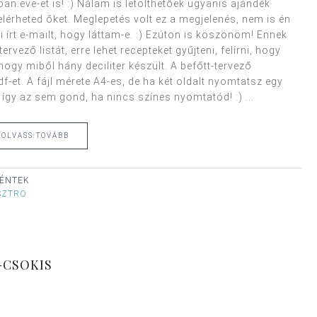
an:eve-et is! :) Nálam is letölthetőek ugyanis ajándék
elérheted őket. Meglepetés volt ez a megjelenés, nem is én
írt e-mailt, hogy láttam-e. :) Ezúton is köszönöm! Ennek
vező listát, erre lehet recepteket gyűjteni, felírni, hogy
hogy miből hány deciliter készült. A befőtt-tervező
df-et. A fájl mérete A4-es, de ha két oldalt nyomtatsz egy
 így az sem gond, ha nincs színes nyomtatód! :) ...
OLVASS TOVÁBB
 PÉNTEK
SZTRO
-CSOKIS