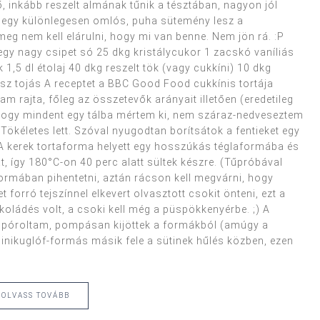
ető, inkább reszelt almának tűnik a tésztában, nagyon jól
így egy különlegesen omlós, puha sütemény lesz a
eg nem kell elárulni, hogy mi van benne. Nem jön rá. :P
gy nagy csipet só 25 dkg kristálycukor 1 zacskó vaníliás
,5 dl étolaj 40 dkg reszelt tök (vagy cukkíni) 10 dkg
ész tojás A receptet a BBC Good Food cukkínis tortája
m rajta, főleg az összetevők arányait illetően (eredetileg
, hogy mindent egy tálba mértem ki, nem száraz-nedveseztem
Tökéletes lett. Szóval nyugodtan borítsátok a fentieket egy
A kerek tortaforma helyett egy hosszúkás téglaformába és
t, így 180°C-on 40 perc alatt sültek készre. (Tűpróbával
ll formában pihentetni, aztán rácson kell megvárni, hogy
t forró tejszínnel elkevert olvasztott csokit önteni, ezt a
oládés volt, a csoki kell még a püspökkenyérbe. ;) A
egspóroltam, pompásan kijöttek a formákból (amúgy a
inikuglóf-formás másik fele a sütinek hűlés közben, ezen
OLVASS TOVÁBB