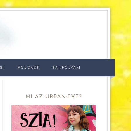
G!
PODCAST
TANFOLYAM
MI AZ URBAN:EVE?