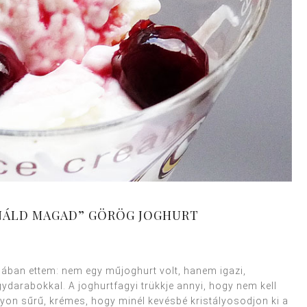
INÁLD MAGAD” GÖRÖG JOGHURT
iában ettem: nem egy műjoghurt volt, hanem igazi,
arabokkal. A joghurtfagyi trükkje annyi, hogy nem kell
gyon sűrű, krémes, hogy minél kevésbé kristályosodjon ki a