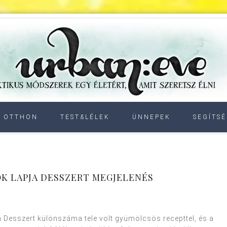
OTTHON
TEST&LÉLEK
ÜNNEPEK
SEGÍTSÉ
K LAPJA DESSZERT MEGJELENÉS
a Desszert különszáma tele volt gyümölcsös recepttel, és a