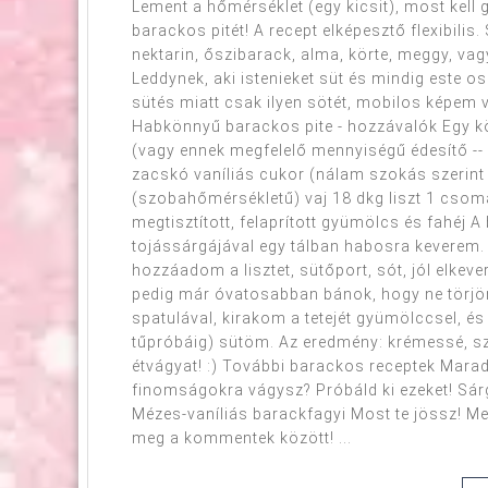
Lement a hőmérséklet (egy kicsit), most kell
barackos pitét! A recept elképesztő flexibilis
nektarin, őszibarack, alma, körte, meggy, vag
Leddynek, aki istenieket süt és mindig este 
sütés miatt csak ilyen sötét, mobilos képem 
Habkönnyű barackos pite - hozzávalók Egy kö
(vagy ennek megfelelő mennyiségű édesítő --
zacskó vaníliás cukor (nálam szokás szerint
(szobahőmérsékletű) vaj 18 dkg liszt 1 csomag
megtisztított, felaprított gyümölcs és fahéj A
tojássárgájával egy tálban habosra keverem.
hozzáadom a lisztet, sütőport, sót, jól elkever
pedig már óvatosabban bánok, hogy ne törjön 
spatulával, kirakom a tetejét gyümölccsel, é
tűpróbáig) sütöm. Az eredmény: krémessé, szin
étvágyat! :) További barackos receptek Mar
finomságokra vágysz? Próbáld ki ezeket! Sár
Mézes-vaníliás barackfagyi Most te jössz! Me
meg a kommentek között! ...