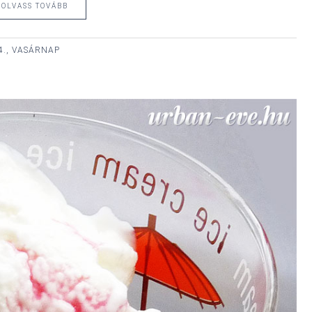
OLVASS TOVÁBB
4., VASÁRNAP