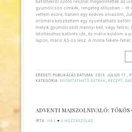
befőttekről szóló résznél megemlítették az urb
gyümölcsös címkék, rengeteg stílusban -- itt 
vettem észre, hanem egy kedves olvasóm, Juli 
örömére készítettem egy nyomtatható befőtt-ter
melyik gyümölcsből mennyi kell, vagy felírni, 
letöltéséhez kattints ide, és máris küldöm a p
lapon, máris A5-ös lesz. A minta fekete-fehér,
EREDETI PUBLIKÁLÁS DÁTUMA:
2015. JÚLIUS 17.,
KATEGÓRIA:
NYOMTATHATÓ EXTRÁK
,
RECEPT, GA
ADVENTI MAJSZOLNIVALÓ: TÖKÖS
ÍRTA:
VIA
|
4 HOZZÁSZÓLÁS