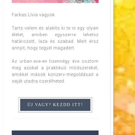
Farkas Lívia vagyok.
Tarts velem és alakíts ki te is egy olyan
életet, amiben egyszerre lehetsz
határozott, laza és szabad. Mert érsz
annyit, hogy tegyél magadért.
Az urban:eve-en tizennégy éve osztom
meg azokat a praktikus módszereket,
amikkel mások konzerv-megoldásait a
saját utadra cserélheted.