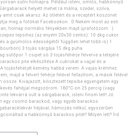
 gyorsan sütni holnapra. Például isteni, omlós, habkönnyű
. Sárgabarack helyett mehet rá málna, szeder, szilva,
y amit csak akarsz. Az ötletért és a receptért köszönet
osztja meg a fotókat Facebookon. :D Nekem most az esti
van, holnap normális fényekben majd újrafotózom. :)
zepes tepsihez (az enyém 20x30 centis): 10 dkg cukor
 és a gyümölcs édességétől függően lehet több is) 1
 bourbon) 3 tojás sárgája 15 dkg puha
 sütőpor 1 csipet só 3 tojásfehérje felverve a tetejére:
 barackos pite elkészítése A cukrokat a vajjal és a
 A tojásfehérjét kemény habbá verem. A vajas krémhez
em, majd a felvert fehérje felével fellazítom, a másik felével
össze. Kivajazott, kilisztezett tepsibe egyengetem egy
s kevés fahéjjal megszórom. 180°C-on 25 percig (vagy
te lekvárrá sült a sárgabarack, isteni finom lett! Jó
adt egy csomó barackod, vagy egyéb barackos
gabaracklekvár héjával, hámozás nélkül, egyszerűen
gcsináltad a habkönnyű barackos pitét? Milyen lett? Írd