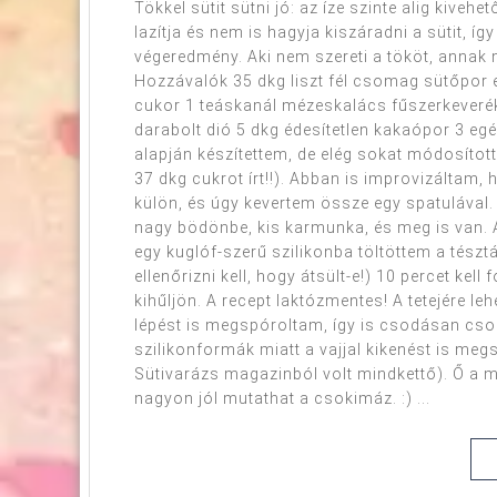
Tökkel sütit sütni jó: az íze szinte alig kiveh
lazítja és nem is hagyja kiszáradni a sütit, 
végeredmény. Aki nem szereti a tököt, annak m
Hozzávalók 35 dkg liszt fél csomag sütőpor e
cukor 1 teáskanál mézeskalács fűszerkeverék 1
darabolt dió 5 dkg édesítetlen kakaópor 3 eg
alapján készítettem, de elég sokat módosította
37 dkg cukrot írt!!). Abban is improvizáltam
külön, és úgy kevertem össze egy spatulával. 
nagy bödönbe, kis karmunka, és meg is van. 
egy kuglóf-szerű szilikonba töltöttem a tésztá
ellenőrizni kell, hogy átsült-e!) 10 percet ke
kihűljön. A recept laktózmentes! A tetejére lehe
lépést is megspóroltam, így is csodásan csok
szilikonformák miatt a vajjal kikenést is m
Sütivarázs magazinból volt mindkettő). Ő a m
nagyon jól mutathat a csokimáz. :) ...