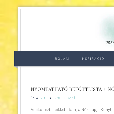
RÓLAM
INSPIRÁCIÓ
NYOMTATHATÓ BEFŐTTLISTA + NŐ
ÍRTA:
VIA
|
SZÓLJ HOZZÁ!
Amikor ezt a cikket írtam, a Nők Lapja Konyh