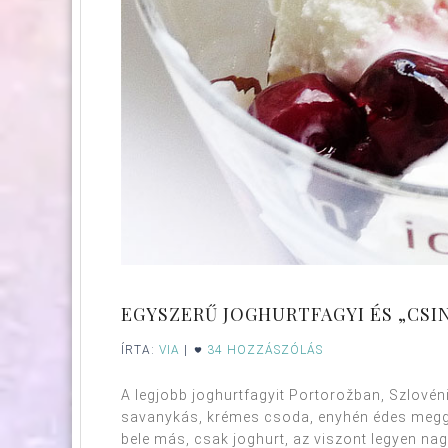
EGYSZERŰ JOGHURTFAGYI ÉS „CS
ÍRTA:
VIA
|
34 HOZZÁSZÓLÁS
A legjobb joghurtfagyit Portorožban, Szlovén
savanykás, krémes csoda, enyhén édes meggyd
bele más, csak joghurt, az viszont legyen na