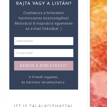
RAJTA VAGY A LISTÁN?
Csatlakozz a hírlevelem
harmincezres közösségéhez!
Motiváció & inspiráció egyenesen
az e-mail fiókodba! :)
A hírlevél ingyenes,
és bármikor leiratkozhatsz.
ITT IS TALÁLKOZHATTÁL