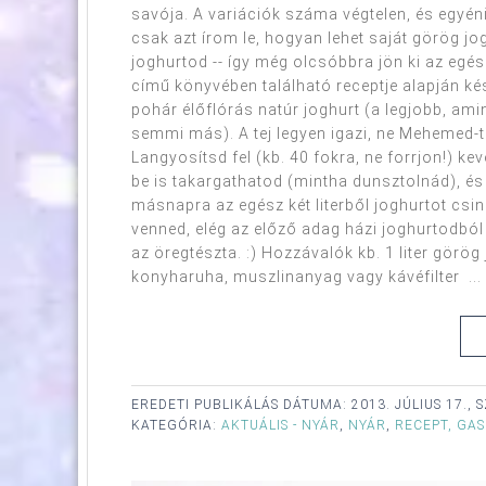
savója. A variációk száma végtelen, és egyéni
csak azt írom le, hogyan lehet saját görög jo
joghurtod -- így még olcsóbbra jön ki az egé
című könyvében található receptje alapján kész
pohár élőflórás natúr joghurt (a legjobb, ami
semmi más). A tej legyen igazi, ne Mehemed-te
Langyosítsd fel (kb. 40 fokra, ne forrjon!) ke
be is takargathatod (mintha dunsztolnád), és
másnapra az egész két literből joghurtot csin
venned, elég az előző adag házi joghurtodból
az öregtészta. :) Hozzávalók kb. 1 liter görög
konyharuha, muszlinanyag vagy kávéfilter ...
EREDETI PUBLIKÁLÁS DÁTUMA:
2013. JÚLIUS 17.,
KATEGÓRIA:
AKTUÁLIS - NYÁR
,
NYÁR
,
RECEPT, GA