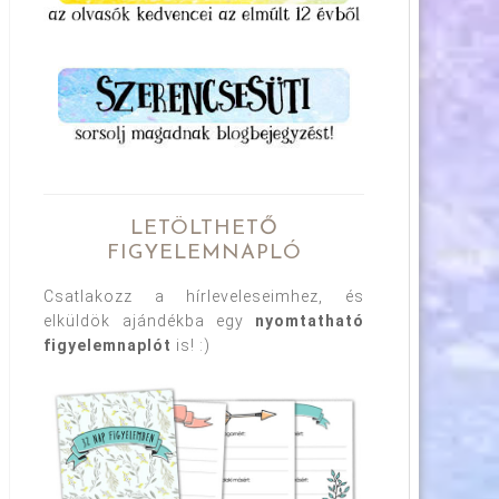
LETÖLTHETŐ
FIGYELEMNAPLÓ
Csatlakozz a hírleveleseimhez, és
elküldök ajándékba egy
nyomtatható
figyelemnaplót
is! :)